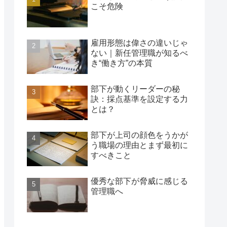
こそ危険
雇用形態は偉さの違いじゃ
ない｜新任管理職が知るべ
き“働き方”の本質
部下が動くリーダーの秘
訣：採点基準を設定する力
とは？
部下が上司の顔色をうかが
う職場の理由とまず最初に
すべきこと
優秀な部下が脅威に感じる
管理職へ