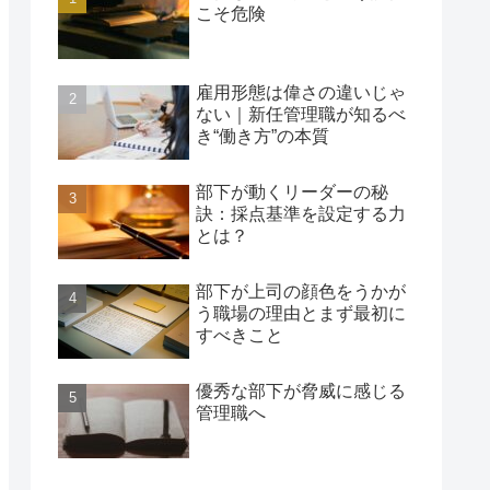
こそ危険
雇用形態は偉さの違いじゃ
ない｜新任管理職が知るべ
き“働き方”の本質
部下が動くリーダーの秘
訣：採点基準を設定する力
とは？
部下が上司の顔色をうかが
う職場の理由とまず最初に
すべきこと
優秀な部下が脅威に感じる
管理職へ