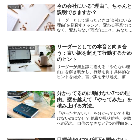
今の会社にいる“理由”、ちゃんと
マインド
説明できますか？
リーダーとして迷ったときは“会社にいる
理由”を見直すチャンス。変わる事業では
なく、変わらない“理念”にこそ、あなたの
軸があるかもしれません。
リーダーとしての本音と向き合
コミュニケーション
う：言い訳を超えて行動するため
のヒント
リーダーが無意識に抱える「やらない理
由」を解き明かし、行動を促す具体的な
ヒントを紹介。言い訳を乗り越え、前進
するための小さな一歩を提案します。
分かってるのに動けない7つの理
マインド
由。壁を越えて『やってみた』を
積み上げる方法。
「やった方がいい」を分かっていても動
けないのはなぜ？ 他責や現状維持、失敗
への恐れ、自信のなさなど7つの理由を解
説し、それらを3つの傾向に整理。新任管
理職が壁を越えて「やってみた」を積み
上げるための改善案を紹介します。
目標値だけでは部下が動かない