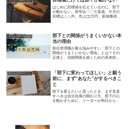
コミュニケーション
はじめに目標値を伝えているのに、部下
が動かない。前年比〇〇％達成。今月の
目標は△△件。売上□□万円。新規獲得〇
件。目標は出している。数字も共有して
いる。必要性も伝えている。それなの
に、部下の動きが変わらない。上司とし
ては、こう感じるかもしれ...
部下との関係がうまくいかない本
コミュニケーション
当の理由
新任管理職が最も悩みやすい「部下との
関係がうまくいかない理由」とは？その
正体と、信頼関係を築くための具体的な
コミュニケーションの工夫を解説しま
す。
「部下に変わってほしい」と願う
コミュニケーション
前に、まず“あなた”がするべきこ
と
部下を変えたいと思ったとき、まず見直
すべきは自分自身の関わり方。部下の心
を動かすために、リーダーが明日からで
きる具体的な行動をご紹介します。