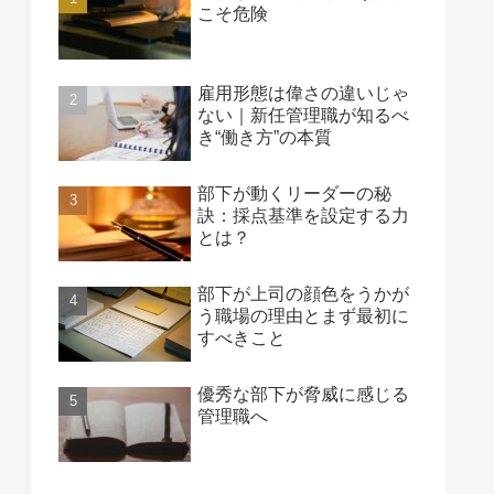
こそ危険
雇用形態は偉さの違いじゃ
ない｜新任管理職が知るべ
き“働き方”の本質
部下が動くリーダーの秘
訣：採点基準を設定する力
とは？
部下が上司の顔色をうかが
う職場の理由とまず最初に
すべきこと
優秀な部下が脅威に感じる
管理職へ