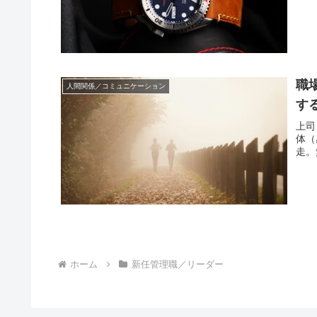
職
人間関係／コミュニケーション
す
上司
体（
走。
ホーム
新任管理職／リーダー