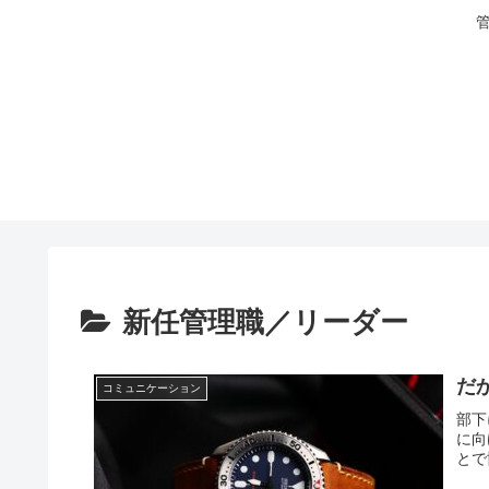
新任管理職／リーダー
だ
コミュニケーション
部下
に向
とで